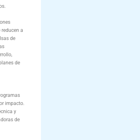
os.
iones
e reducen a
lsas de
as
rollo,
 planes de
programas
or impacto.
écnica y
adoras de