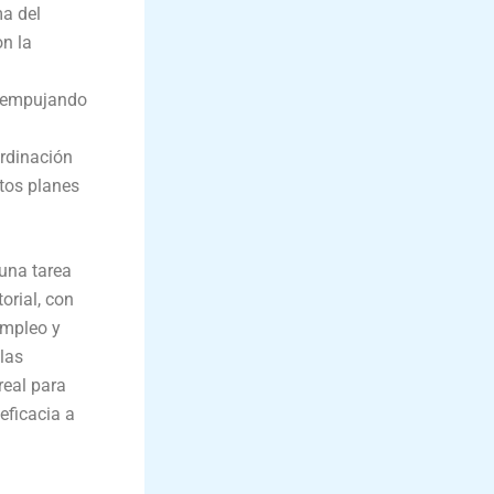
ma del
on la
á empujando
ordinación
tos planes
 una tarea
torial, con
empleo y
 las
real para
eficacia a