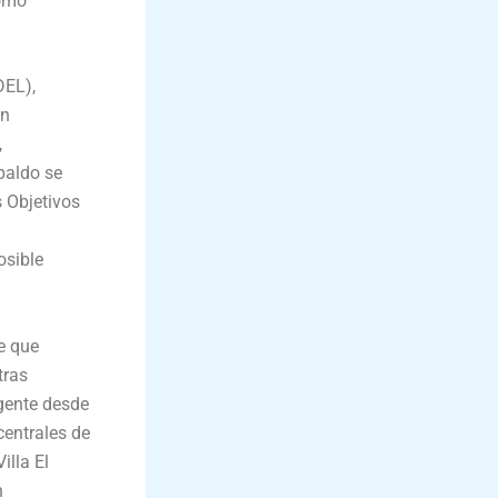
como
DEL),
ón
,
paldo se
 Objetivos
osible
ce que
tras
gente desde
centrales de
illa El
n