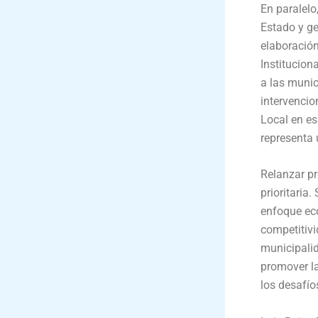
En paralelo
Estado y ge
elaboración
Institucion
a las munic
intervencio
Local en es
representa 
Relanzar pr
prioritaria.
enfoque eco
competitivi
municipalid
promover la
los desafío