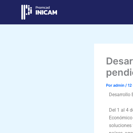
Ir
al
contenido
Desar
pendi
Por
admin
/
12
Desarrollo 
Del 1 al 4 
Económico L
soluciones 