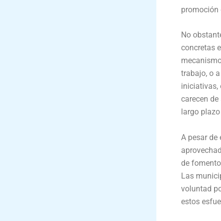
promoción 
No obstant
concretas e
mecanismos 
trabajo, o 
iniciativas
carecen de 
largo plazo
A pesar de
aprovechad
de fomento 
Las municip
voluntad p
estos esfue