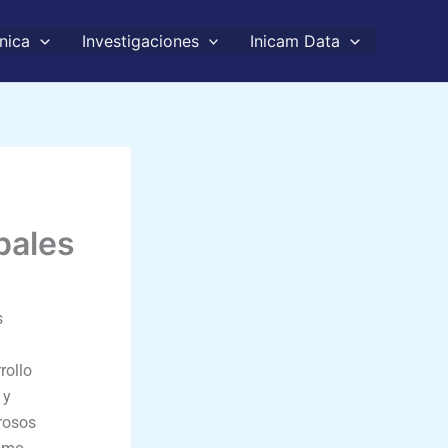
nica
Investigaciones
Inicam Data
pales
s
rollo
 y
erosos