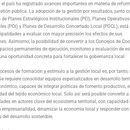
, el país ha registrado avances importantes en materia de refor
stión pública. La adopción de la gestión por resultados, junto c
 de Planes Estratégicos Institucionales (PEI), Planes Operativos
ales (POI) y Planes de Desarrollo Concertado Local (PDCL), est
ipalidades a evaluar con mayor precisión los efectos de sus
nes. Asimismo, la posibilidad de convertir a los Concejos de Co
pacios permanentes de ejecución, monitoreo y evaluación de es
una oportunidad concreta para fortalecer la gobernanza local.
ocesos de formación y estímulo a la gestión local es, por tanto,
 Se requiere consolidar equipos especializados en desarrollo terri
nómico, capaces de integrar políticas de fomento productivo, 
dad del tejido económico local. Solo así será posible convertir a
ades en actores clave del ecosistema territorial, con capacidad 
 empresarialidad, dinamizar la economía local y responder con 
s del desarrollo sostenible.