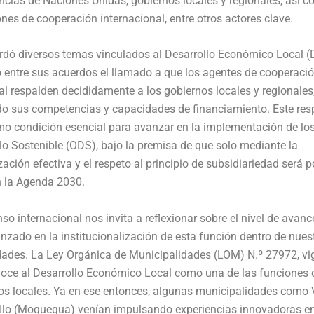
ncias de Naciones Unidas, gobiernos locales y regionales, así 
nes de cooperación internacional, entre otros actores clave.
rdó diversos temas vinculados al Desarrollo Económico Local (
 entre sus acuerdos el llamado a que los agentes de cooperaci
al respalden decididamente a los gobiernos locales y regionales
do sus competencias y capacidades de financiamiento. Este res
o condición esencial para avanzar en la implementación de los
lo Sostenible (ODS), bajo la premisa de que solo mediante la
zación efectiva y el respeto al principio de subsidiariedad será p
n la Agenda 2030.
so internacional nos invita a reflexionar sobre el nivel de avan
zado en la institucionalización de esta función dentro de nues
dades. La Ley Orgánica de Municipalidades (LOM) N.º 27972, vi
oce al Desarrollo Económico Local como una de las funciones 
os locales. Ya en ese entonces, algunas municipalidades como V
 Ilo (Moquegua) venían impulsando experiencias innovadoras e