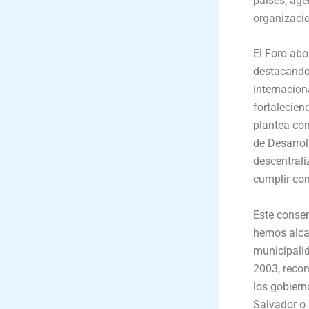
países, age
organizacio
El Foro abo
destacando
internacion
fortalecien
plantea com
de Desarrol
descentrali
cumplir co
Este consen
hemos alcan
municipali
2003, recon
los gobiern
Salvador o